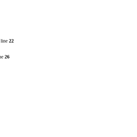
line
22
ine
26