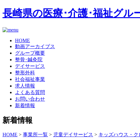
長崎県の医療･介護･福祉グル
HOME
動画アーカイブス
グループ概要
整骨･鍼灸院
デイサービス
整形外科
社会福祉事業
求人情報
よくある質問
お問い合わせ
新着情報
新着情報
HOME
>
事業所一覧
>
児童デイサービス
>
キッズハウス・ク