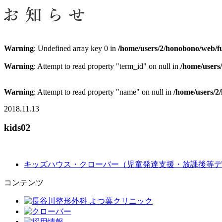
Warning
: Undefined array key 0 in
/home/users/2/honobono/web/fu
Warning
: Attempt to read property "term_id" on null in
/home/users
Warning
: Attempt to read property "name" on null in
/home/users/2
2018.11.13
kids02
キッズハウス・クローバー（児童発達支援・放課後等デ
コンテンツ