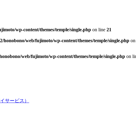
jimoto/wp-content/themes/temple/single.php
on line
21
/2/honobono/web/fujimoto/wp-content/themes/temple/single.php
on 
/honobono/web/fujimoto/wp-content/themes/temple/single.php
on l
イサービス）