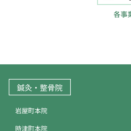
各事
鍼灸・整骨院
岩屋町本院
時津町本院