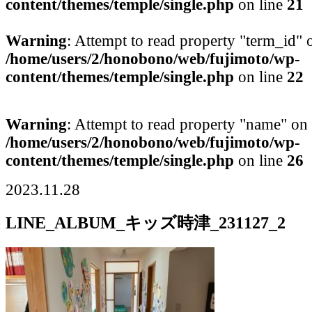
content/themes/temple/single.php
on line
21
Warning
: Attempt to read property "term_id" o
/home/users/2/honobono/web/fujimoto/wp-
content/themes/temple/single.php
on line
22
Warning
: Attempt to read property "name" on 
/home/users/2/honobono/web/fujimoto/wp-
content/themes/temple/single.php
on line
26
2023.11.28
LINE_ALBUM_キッズ時津_231127_2