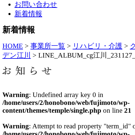
お問い合わせ
新着情報
新着情報
HOME
>
事業所一覧
>
リハビリ・介護
>
デン江川
>
LINE_ALBUM_cg江川_231127
Warning
: Undefined array key 0 in
/home/users/2/honobono/web/fujimoto/wp-
content/themes/temple/single.php
on line
21
Warning
: Attempt to read property "term_id" o
/home/users/2/honobono/web/fujimoto/wp-