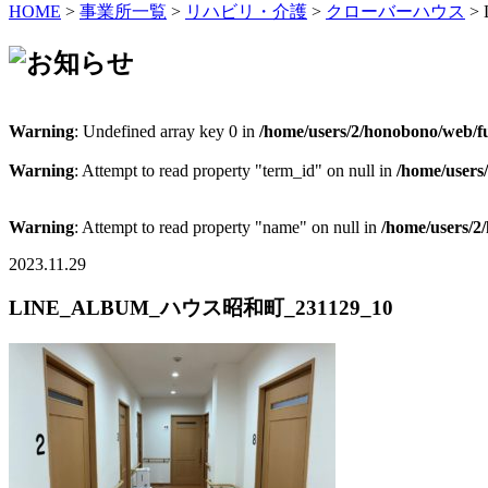
HOME
>
事業所一覧
>
リハビリ・介護
>
クローバーハウス
>
Warning
: Undefined array key 0 in
/home/users/2/honobono/web/fu
Warning
: Attempt to read property "term_id" on null in
/home/users
Warning
: Attempt to read property "name" on null in
/home/users/2
2023.11.29
LINE_ALBUM_ハウス昭和町_231129_10