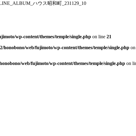
LINE_ALBUM_ハウス昭和町_231129_10
jimoto/wp-content/themes/temple/single.php
on line
21
/2/honobono/web/fujimoto/wp-content/themes/temple/single.php
on 
/honobono/web/fujimoto/wp-content/themes/temple/single.php
on l