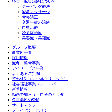
整骨・鍼灸治療について
テーピング療法
鍼灸マッサージ
骨格矯正
交通事故の治療
自費治療
冷え症治療
美容鍼（美顔鍼）
グループ概要
事業所一覧
採用情報
鍼灸・整骨事業
デイサービス事業
よくあるご質問
整形外科（よつ葉クリニック）
社会福祉事業（クローバー）
新着情報
動画で知ろう！自分のカラダ
各事業所のSNS
サイトマップ
プライバシーポリシー