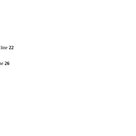
line
22
ine
26