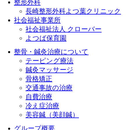
整形外科
長崎整形外科よつ葉クリニック
社会福祉事業所
社会福祉法人 クローバー
よつば保育園
整骨・鍼灸治療について
テーピング療法
鍼灸マッサージ
骨格矯正
交通事故の治療
自費治療
冷え症治療
美容鍼（美顔鍼）
グループ概要