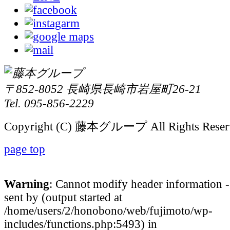
〒852-8052 長崎県長崎市岩屋町26-21
Tel. 095-856-2229
Copyright (C) 藤本グループ All Rights Reser
page top
Warning
: Cannot modify header information -
sent by (output started at
/home/users/2/honobono/web/fujimoto/wp-
includes/functions.php:5493) in