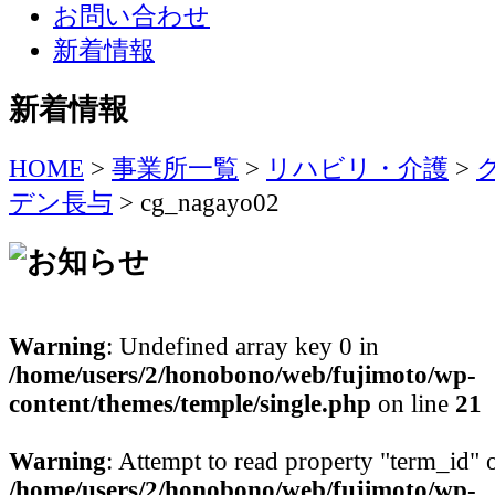
お問い合わせ
新着情報
新着情報
HOME
>
事業所一覧
>
リハビリ・介護
>
デン長与
>
cg_nagayo02
Warning
: Undefined array key 0 in
/home/users/2/honobono/web/fujimoto/wp-
content/themes/temple/single.php
on line
21
Warning
: Attempt to read property "term_id" o
/home/users/2/honobono/web/fujimoto/wp-