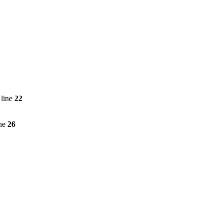
line
22
ine
26