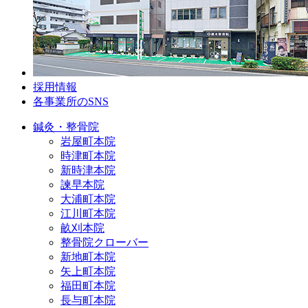
採用情報
各事業所のSNS
鍼灸・整骨院
岩屋町本院
時津町本院
新時津本院
諫早本院
大浦町本院
江川町本院
畝刈本院
整骨院クローバー
新地町本院
矢上町本院
福田町本院
長与町本院