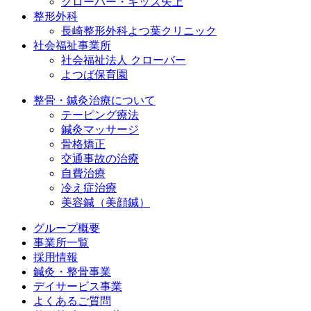
クローバー・キッズ矢上
整形外科
長崎整形外科よつ葉クリニック
社会福祉事業所
社会福祉法人 クローバー
よつば保育園
整骨・鍼灸治療について
テーピング療法
鍼灸マッサージ
骨格矯正
交通事故の治療
自費治療
冷え症治療
美容鍼（美顔鍼）
グループ概要
事業所一覧
採用情報
鍼灸・整骨事業
デイサービス事業
よくあるご質問