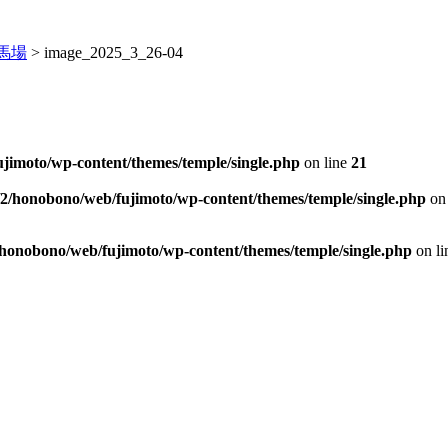
馬場
>
image_2025_3_26-04
jimoto/wp-content/themes/temple/single.php
on line
21
/2/honobono/web/fujimoto/wp-content/themes/temple/single.php
on 
/honobono/web/fujimoto/wp-content/themes/temple/single.php
on l