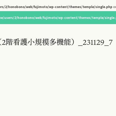
rs/2/honobono/web/fujimoto/wp-content/themes/temple/single.php
on
e/users/2/honobono/web/fujimoto/wp-content/themes/temple/single
2階看護小規模多機能）_231129_7