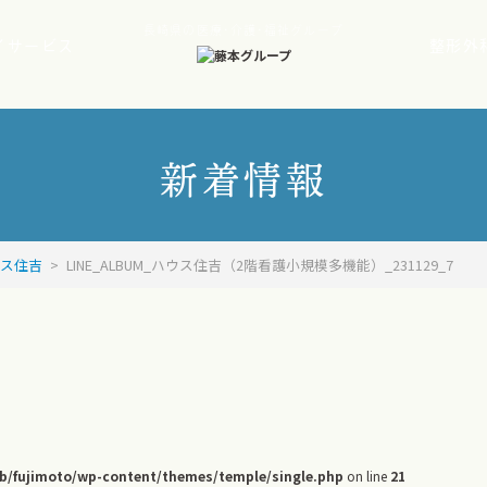
長崎県の医療･介護･福祉グループ
イサービス
整形外
新着情報
ウス住吉
>
LINE_ALBUM_ハウス住吉（2階看護小規模多機能）_231129_7
/fujimoto/wp-content/themes/temple/single.php
on line
21