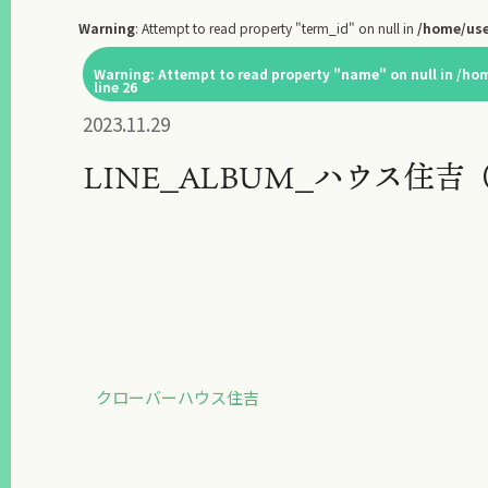
Warning
: Attempt to read property "term_id" on null in
/home/use
Warning
: Attempt to read property "name" on null in
/hom
line
26
2023.11.29
LINE_ALBUM_ハウス住吉（
クローバーハウス住吉