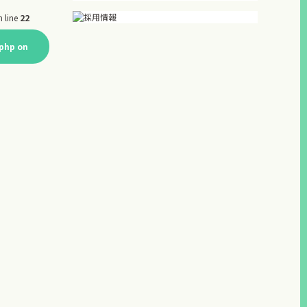
 line
22
.php
on