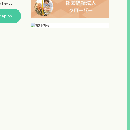
 line
22
.php
on