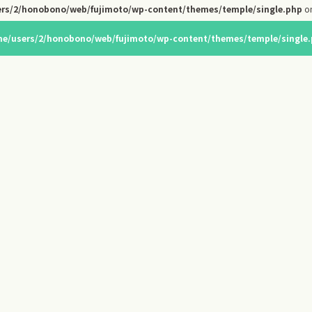
rs/2/honobono/web/fujimoto/wp-content/themes/temple/single.php
on
e/users/2/honobono/web/fujimoto/wp-content/themes/temple/single