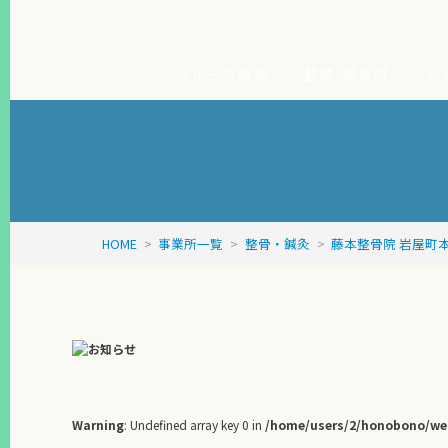
グループ概要
整骨･鍼灸院
デ
HOME
>
事業所一覧
>
整骨・鍼灸
>
藤本整骨院 岩屋町
Warning
: Undefined array key 0 in
/home/users/2/honobono/web