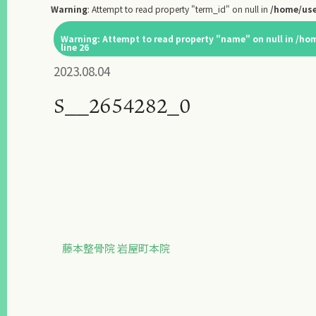
Warning
: Attempt to read property "term_id" on null in
/home/use
Warning
: Attempt to read property "name" on null in
/hom
line
26
2023.08.04
S__2654282_0
藤本整骨院 岩屋町本院