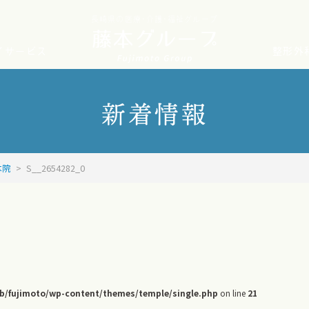
長崎県の医療･介護･福祉グループ
イサービス
整形外
新着情報
本院
>
S__2654282_0
/fujimoto/wp-content/themes/temple/single.php
on line
21