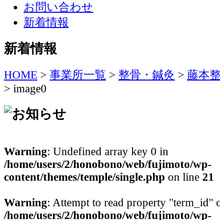
お問い合わせ
新着情報
新着情報
HOME
>
事業所一覧
>
整骨・鍼灸
>
藤本整
>
image0
Warning
: Undefined array key 0 in
/home/users/2/honobono/web/fujimoto/wp-
content/themes/temple/single.php
on line
21
Warning
: Attempt to read property "term_id" o
/home/users/2/honobono/web/fujimoto/wp-