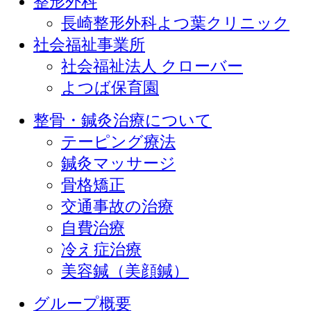
整形外科
長崎整形外科よつ葉クリニック
社会福祉事業所
社会福祉法人 クローバー
よつば保育園
整骨・鍼灸治療について
テーピング療法
鍼灸マッサージ
骨格矯正
交通事故の治療
自費治療
冷え症治療
美容鍼（美顔鍼）
グループ概要