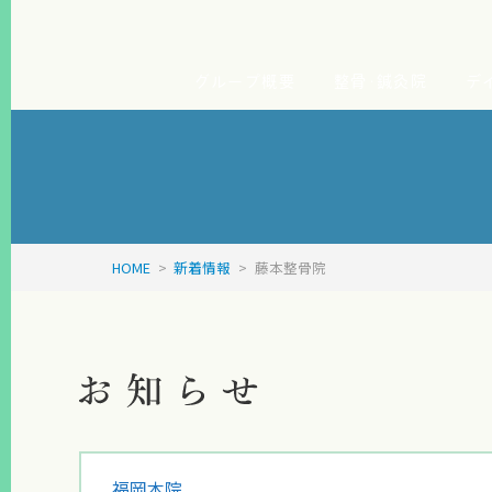
グループ概要
整骨･鍼灸院
デ
HOME
>
新着情報
>
藤本整骨院
福岡本院