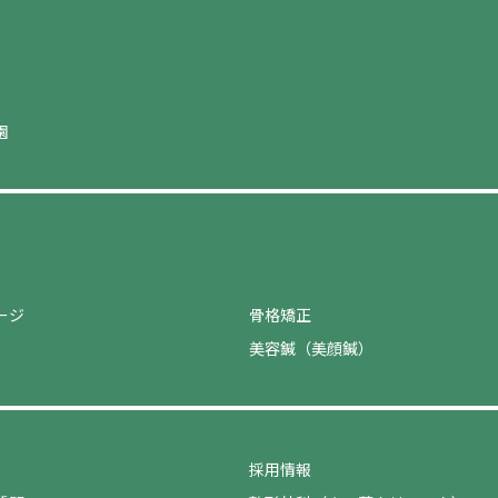
園
ージ
骨格矯正
美容鍼（美顔鍼）
採用情報